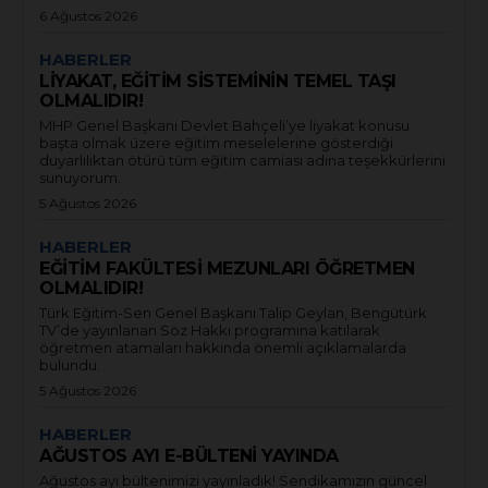
6 Ağustos 2026
HABERLER
LİYAKAT, EĞİTİM SİSTEMİNİN TEMEL TAŞI
OLMALIDIR!
MHP Genel Başkanı Devlet Bahçeli’ye liyakat konusu
başta olmak üzere eğitim meselelerine gösterdiği
duyarlılıktan ötürü tüm eğitim camiası adına teşekkürlerini
sunuyorum.
5 Ağustos 2026
HABERLER
EĞİTİM FAKÜLTESİ MEZUNLARI ÖĞRETMEN
OLMALIDIR!
Türk Eğitim-Sen Genel Başkanı Talip Geylan, Bengütürk
TV’de yayınlanan Söz Hakkı programına katılarak
öğretmen atamaları hakkında önemli açıklamalarda
bulundu.
5 Ağustos 2026
HABERLER
AĞUSTOS AYI E-BÜLTENİ YAYINDA
Ağustos ayı bültenimizi yayınladık! Sendikamızın güncel