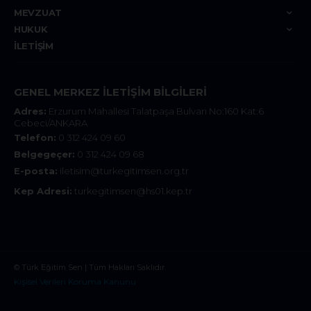
MEVZUAT
HUKUK
İLETIŞIM
GENEL MERKEZ İLETIŞIM BILGILERI
Adres:
Erzurum Mahallesi Talatpaşa Bulvarı No:160 Kat:6
Cebeci/ANKARA
Telefon:
0 312 424 09 60
Belgegeçer:
0 312 424 09 68
E-posta:
iletisim@turkegitimsen.org.tr
Kep Adresi:
turkegitimsen@hs01.kep.tr
© Türk Eğitim Sen | Tüm Hakları Saklıdır.
Kişisel Verileri Koruma Kanunu