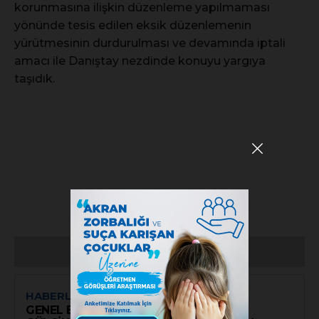
korunmasına ilişkin düzenleme yapılmaması
yönünde tesis edilen eksik düzenlemenin
yürütmesinin durdurulması ve devamında iptali
amacı ile Danıştay nezdinde konuyu yargıya
taşıdık.
SON HABERLER
HABERLER
GENEL BAŞKANIMIZ REKTÖR PROF. DR.