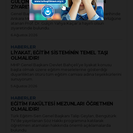
GÜLÇİN YAHYA KAÇAR’A HAYIRLI OLSUN
ZİYARETİNDE BULUNDU.
Genel Başkanımız Talip Geylan, 06 Ağustos 2026 tarihinde
Ankara Müzik ve Güzel Sanatlar Üniversitesi Rektörlüğüne
atanan Prof. Dr. Gülçin Yahya Kaçar’a hayırlı olsun
ziyaretinde bulundu.
6 Ağustos 2026
HABERLER
LİYAKAT, EĞİTİM SİSTEMİNİN TEMEL TAŞI
OLMALIDIR!
MHP Genel Başkanı Devlet Bahçeli’ye liyakat konusu
başta olmak üzere eğitim meselelerine gösterdiği
duyarlılıktan ötürü tüm eğitim camiası adına teşekkürlerini
sunuyorum.
5 Ağustos 2026
HABERLER
EĞİTİM FAKÜLTESİ MEZUNLARI ÖĞRETMEN
OLMALIDIR!
Türk Eğitim-Sen Genel Başkanı Talip Geylan, Bengütürk
TV’de yayınlanan Söz Hakkı programına katılarak
öğretmen atamaları hakkında önemli açıklamalarda
bulundu.