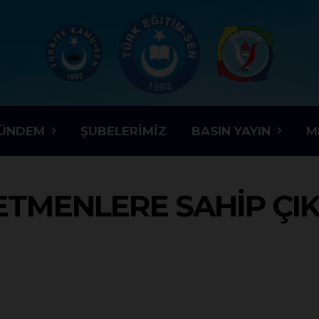
ÜNDEM
ŞUBELERIMIZ
BASIN YAYIN
M
TMENLERE SAHİP ÇIK