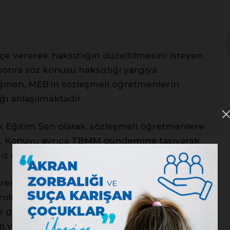
ekçe vererek haksızlığın düzeltilmesini isteyen
sonra söz konusu haksızlığı yargıya
ağmen, MEB’in sözleşmeli öğretmenlerin
ı anlaşılmaktadır.
k Eğitim Sen olarak, sözleşmeli öğretmenlere
uz. Konuyu ayrıca TBMM gündemine taşıyarak
ız devam edecektir.
erek basına gerekse TBMM’de milletvekilleri
drolu öğretmenlerle sözleşmeli öğretmenler
e görevleri aynıdır, atama ve yer değiştirmeleri
p vermişti.