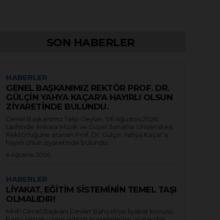
SON HABERLER
HABERLER
GENEL BAŞKANIMIZ REKTÖR PROF. DR.
GÜLÇİN YAHYA KAÇAR’A HAYIRLI OLSUN
ZİYARETİNDE BULUNDU.
Genel Başkanımız Talip Geylan, 06 Ağustos 2026
tarihinde Ankara Müzik ve Güzel Sanatlar Üniversitesi
Rektörlüğüne atanan Prof. Dr. Gülçin Yahya Kaçar’a
hayırlı olsun ziyaretinde bulundu.
6 Ağustos 2026
HABERLER
LİYAKAT, EĞİTİM SİSTEMİNİN TEMEL TAŞI
OLMALIDIR!
MHP Genel Başkanı Devlet Bahçeli’ye liyakat konusu
başta olmak üzere eğitim meselelerine gösterdiği