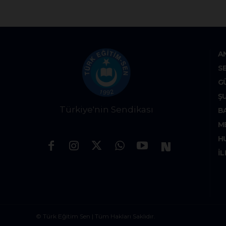
A
S
G
Ş
Türkiye'nin Sendikası
B
M
H
İL
© Türk Eğitim Sen | Tüm Hakları Saklıdır.