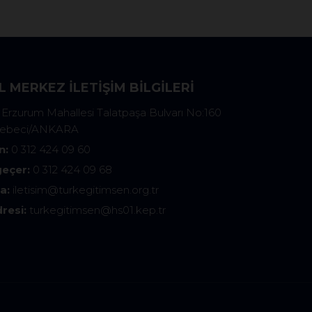
L MERKEZ İLETIŞIM BILGILERI
Erzurum Mahallesi Talatpaşa Bulvarı No:160
Cebeci/ANKARA
n:
0 312 424 09 60
eçer:
0 312 424 09 68
a:
iletisim@turkegitimsen.org.tr
resi:
turkegitimsen@hs01.kep.tr