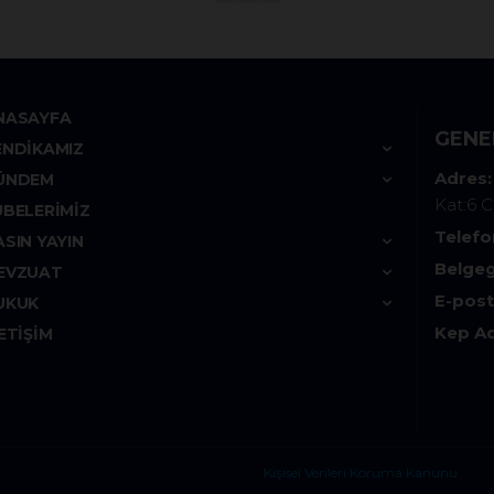
NASAYFA
GENE
ENDIKAMIZ
Adres:
ÜNDEM
Kat:6 
UBELERIMIZ
Telefo
ASIN YAYIN
Belgeg
EVZUAT
E-post
UKUK
Kep Ad
ETIŞIM
Kişisel Verileri Koruma Kanunu