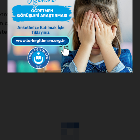
tmenlerin üvey evlat gibi değerlendirildiğini
 olarak, sözleşmeli öğretmenlere 2. sınıf
östermeyeceğiz. Bunun için gereken her türlü