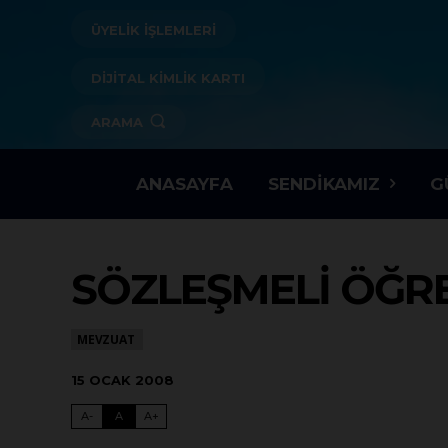
ÜYELİK İŞLEMLERİ
DİJİTAL KİMLİK KARTI
ARAMA
ANASAYFA
SENDIKAMIZ
G
SÖZLEŞMELİ ÖĞRE
MEVZUAT
15 OCAK 2008
A-
A
A+