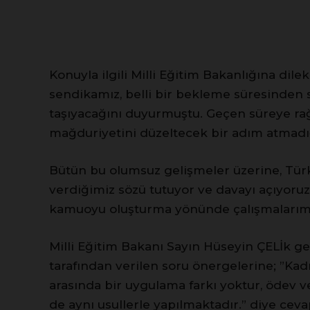
Konuyla ilgili Milli Eğitim Bakanlığına dil
sendikamız, belli bir bekleme süresinden 
taşıyacağını duyurmuştu. Geçen süreye r
mağduriyetini düzeltecek bir adım atmadığ
Bütün bu olumsuz gelişmeler üzerine, Tür
verdiğimiz sözü tutuyor ve davayı açıyor
kamuoyu oluşturma yönünde çalışmalarım
Milli Eğitim Bakanı Sayın Hüseyin ÇELİk g
tarafından verilen soru önergelerine; ”Ka
arasında bir uygulama farkı yoktur, ödev v
de aynı usullerle yapılmaktadır.” diye ceva