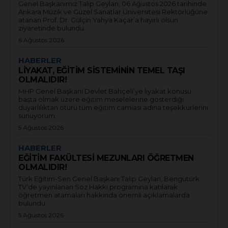
Genel Başkanımız Talip Geylan, 06 Ağustos 2026 tarihinde
Ankara Müzik ve Güzel Sanatlar Üniversitesi Rektörlüğüne
atanan Prof. Dr. Gülçin Yahya Kaçar’a hayırlı olsun
ziyaretinde bulundu.
6 Ağustos 2026
HABERLER
LİYAKAT, EĞİTİM SİSTEMİNİN TEMEL TAŞI
OLMALIDIR!
MHP Genel Başkanı Devlet Bahçeli’ye liyakat konusu
başta olmak üzere eğitim meselelerine gösterdiği
duyarlılıktan ötürü tüm eğitim camiası adına teşekkürlerini
sunuyorum.
5 Ağustos 2026
HABERLER
EĞİTİM FAKÜLTESİ MEZUNLARI ÖĞRETMEN
OLMALIDIR!
Türk Eğitim-Sen Genel Başkanı Talip Geylan, Bengütürk
TV’de yayınlanan Söz Hakkı programına katılarak
öğretmen atamaları hakkında önemli açıklamalarda
bulundu.
5 Ağustos 2026