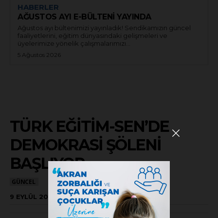
HABERLER
AĞUSTOS AYI E-BÜLTENİ YAYINDA
Ağustos ayı bültenimizi yayınladık! Sendikamızın güncel
faaliyetlerini, eğitim dünyasındaki gelişmeleri ve
üyelerimize yönelik çalışmalarımızı...
5 Ağustos 2026