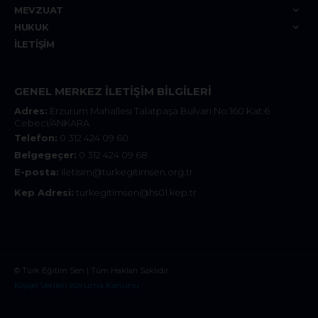
MEVZUAT
HUKUK
İLETIŞIM
GENEL MERKEZ İLETIŞIM BILGILERI
Adres:
Erzurum Mahallesi Talatpaşa Bulvarı No:160 Kat:6
Cebeci/ANKARA
Telefon:
0 312 424 09 60
Belgegeçer:
0 312 424 09 68
E-posta:
iletisim@turkegitimsen.org.tr
Kep Adresi:
turkegitimsen@hs01.kep.tr
© Türk Eğitim Sen | Tüm Hakları Saklıdır.
Kişisel Verileri Koruma Kanunu