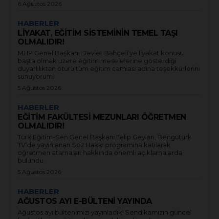
6 Ağustos 2026
HABERLER
LİYAKAT, EĞİTİM SİSTEMİNİN TEMEL TAŞI
OLMALIDIR!
MHP Genel Başkanı Devlet Bahçeli’ye liyakat konusu
başta olmak üzere eğitim meselelerine gösterdiği
duyarlılıktan ötürü tüm eğitim camiası adına teşekkürlerini
sunuyorum.
5 Ağustos 2026
HABERLER
EĞİTİM FAKÜLTESİ MEZUNLARI ÖĞRETMEN
OLMALIDIR!
Türk Eğitim-Sen Genel Başkanı Talip Geylan, Bengütürk
TV’de yayınlanan Söz Hakkı programına katılarak
öğretmen atamaları hakkında önemli açıklamalarda
bulundu.
5 Ağustos 2026
HABERLER
AĞUSTOS AYI E-BÜLTENİ YAYINDA
Ağustos ayı bültenimizi yayınladık! Sendikamızın güncel