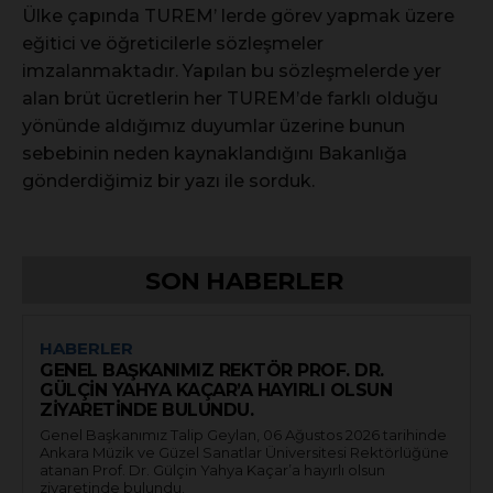
Ülke çapında TUREM’ lerde görev yapmak üzere
eğitici ve öğreticilerle sözleşmeler
imzalanmaktadır. Yapılan bu sözleşmelerde yer
alan brüt ücretlerin her TUREM’de farklı olduğu
yönünde aldığımız duyumlar üzerine bunun
sebebinin neden kaynaklandığını Bakanlığa
gönderdiğimiz bir yazı ile sorduk.
SON HABERLER
HABERLER
GENEL BAŞKANIMIZ REKTÖR PROF. DR.
GÜLÇİN YAHYA KAÇAR’A HAYIRLI OLSUN
ZİYARETİNDE BULUNDU.
Genel Başkanımız Talip Geylan, 06 Ağustos 2026 tarihinde
Ankara Müzik ve Güzel Sanatlar Üniversitesi Rektörlüğüne
atanan Prof. Dr. Gülçin Yahya Kaçar’a hayırlı olsun
ziyaretinde bulundu.