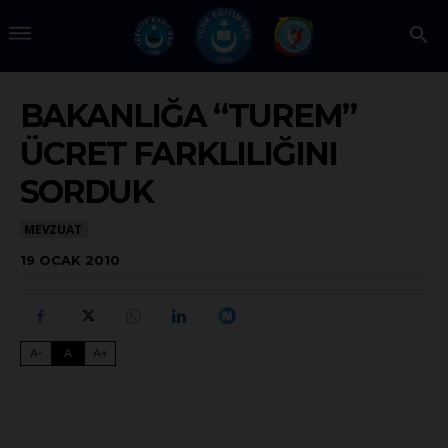
BAKANLIĞA “TUREM”
ÜCRET FARKLILIĞINI
SORDUK
MEVZUAT
19 OCAK 2010
A-
A
A+