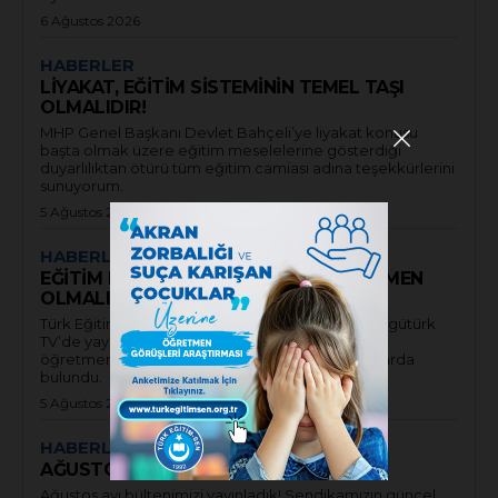
6 Ağustos 2026
HABERLER
LİYAKAT, EĞİTİM SİSTEMİNİN TEMEL TAŞI
OLMALIDIR!
MHP Genel Başkanı Devlet Bahçeli’ye liyakat konusu
başta olmak üzere eğitim meselelerine gösterdiği
duyarlılıktan ötürü tüm eğitim camiası adına teşekkürlerini
sunuyorum.
5 Ağustos 2026
HABERLER
EĞİTİM FAKÜLTESİ MEZUNLARI ÖĞRETMEN
OLMALIDIR!
Türk Eğitim-Sen Genel Başkanı Talip Geylan, Bengütürk
TV’de yayınlanan Söz Hakkı programına katılarak
öğretmen atamaları hakkında önemli açıklamalarda
bulundu.
5 Ağustos 2026
HABERLER
AĞUSTOS AYI E-BÜLTENİ YAYINDA
Ağustos ayı bültenimizi yayınladık! Sendikamızın güncel