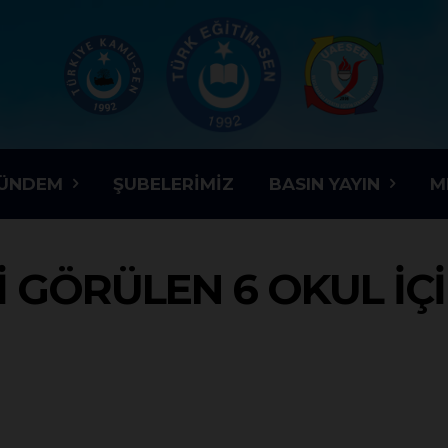
ÜNDEM
ŞUBELERIMIZ
BASIN YAYIN
M
I GÖRÜLEN 6 OKUL İÇI