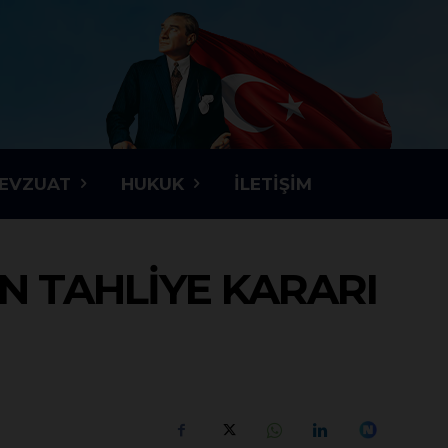
EVZUAT
HUKUK
İLETIŞIM
N TAHLIYE KARARI