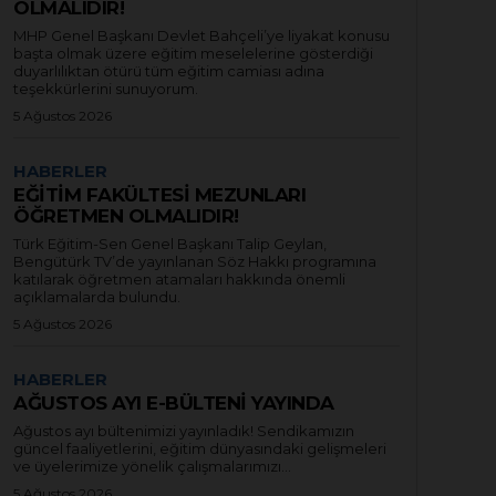
OLMALIDIR!
MHP Genel Başkanı Devlet Bahçeli’ye liyakat konusu
başta olmak üzere eğitim meselelerine gösterdiği
duyarlılıktan ötürü tüm eğitim camiası adına
teşekkürlerini sunuyorum.
5 Ağustos 2026
HABERLER
EĞİTİM FAKÜLTESİ MEZUNLARI
ÖĞRETMEN OLMALIDIR!
Türk Eğitim-Sen Genel Başkanı Talip Geylan,
Bengütürk TV’de yayınlanan Söz Hakkı programına
katılarak öğretmen atamaları hakkında önemli
açıklamalarda bulundu.
5 Ağustos 2026
HABERLER
AĞUSTOS AYI E-BÜLTENİ YAYINDA
Ağustos ayı bültenimizi yayınladık! Sendikamızın
güncel faaliyetlerini, eğitim dünyasındaki gelişmeleri
ve üyelerimize yönelik çalışmalarımızı...
5 Ağustos 2026