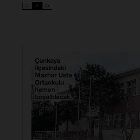
A-
A
A+