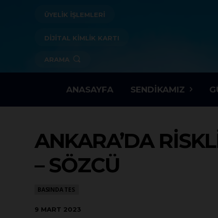
ÜYELİK İŞLEMLERİ
DİJİTAL KİMLİK KARTI
ARAMA
ANASAYFA
SENDIKAMIZ
G
ANKARA’DA RISKL
– SÖZCÜ
BASINDA TES
9 MART 2023