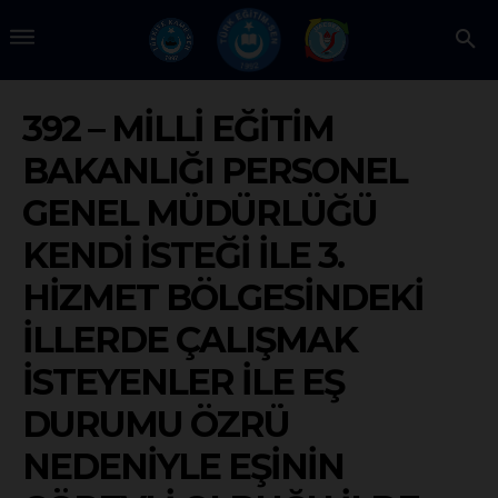
392 – MILLI EĞITIM
BAKANLIĞI PERSONEL
GENEL MÜDÜRLÜĞÜ
KENDI İSTEĞI İLE 3.
HIZMET BÖLGESINDEKI
İLLERDE ÇALIŞMAK
İSTEYENLER İLE EŞ
DURUMU ÖZRÜ
NEDENIYLE EŞININ