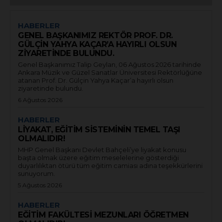
HABERLER
GENEL BAŞKANIMIZ REKTÖR PROF. DR.
GÜLÇİN YAHYA KAÇAR’A HAYIRLI OLSUN
ZİYARETİNDE BULUNDU.
Genel Başkanımız Talip Geylan, 06 Ağustos 2026 tarihinde
Ankara Müzik ve Güzel Sanatlar Üniversitesi Rektörlüğüne
atanan Prof. Dr. Gülçin Yahya Kaçar’a hayırlı olsun
ziyaretinde bulundu.
6 Ağustos 2026
HABERLER
LİYAKAT, EĞİTİM SİSTEMİNİN TEMEL TAŞI
OLMALIDIR!
MHP Genel Başkanı Devlet Bahçeli’ye liyakat konusu
başta olmak üzere eğitim meselelerine gösterdiği
duyarlılıktan ötürü tüm eğitim camiası adına teşekkürlerini
sunuyorum.
5 Ağustos 2026
HABERLER
EĞİTİM FAKÜLTESİ MEZUNLARI ÖĞRETMEN