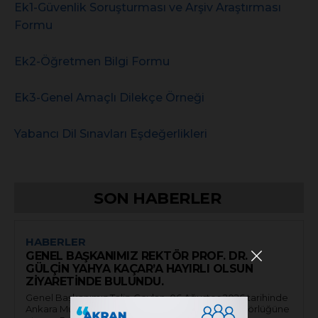
Ek1-Güvenlik Soruşturması ve Arşiv Araştırması
Formu
Ek2-Öğretmen Bilgi Formu
Ek3-Genel Amaçlı Dilekçe Örneği
Yabancı Dil Sınavları Eşdeğerlikleri
SON HABERLER
HABERLER
GENEL BAŞKANIMIZ REKTÖR PROF. DR.
GÜLÇİN YAHYA KAÇAR’A HAYIRLI OLSUN
ZİYARETİNDE BULUNDU.
Genel Başkanımız Talip Geylan, 06 Ağustos 2026 tarihinde
Ankara Müzik ve Güzel Sanatlar Üniversitesi Rektörlüğüne